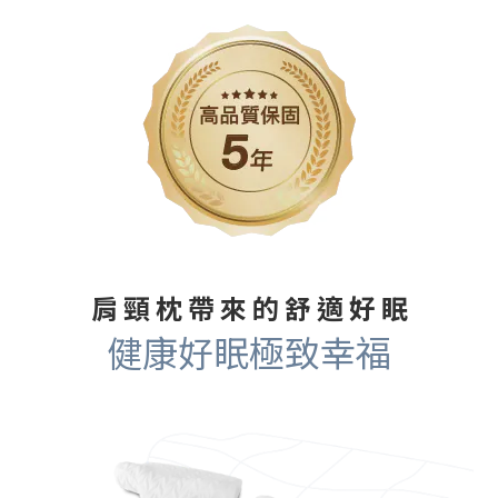
肩 頸 枕 帶 來 的 舒 適 好 眠
健康好眠極致幸福