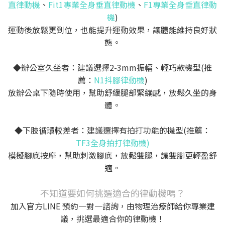
直律動機
、
Fit1專業全身垂直律動機
、
F1專業全身垂直律動
機
)
運動後放鬆更到位，也能提升運動效果，讓體能維持良好狀
態。
◆辦公室久坐者：建議選擇2-3mm振幅、輕巧款機型(推
薦：
N1抖腳律動機
)
放辦公桌下隨時使用，幫助舒緩腿部緊繃感，放鬆久坐的身
體。
◆下肢循環較差者：建議選擇有拍打功能的機型(推薦：
TF3全身拍打律動機)
模擬腳底按摩，幫助刺激腳底，放鬆雙腿，讓雙腳更輕盈舒
適。
不知道要如何挑選適合的律動機嗎？
加入官方LINE 預約一對一諮詢，由物理治療師給你專業建
議，挑選最適合你的律動機！