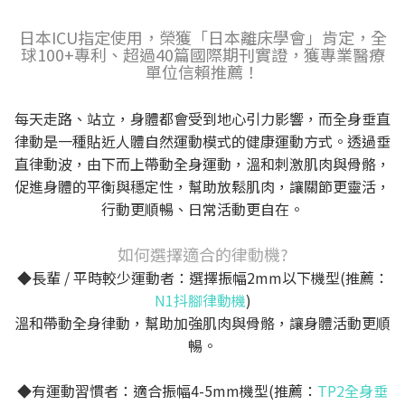
日本ICU指定使用，榮獲「日本離床學會」肯定，全
球100+專利、超過40篇國際期刊實證，獲專業醫療
單位信賴推薦！
每天走路、站立，身體都會受到地心引力影響，而全身垂直
律動是一種貼近人體自然運動模式的健康運動方式。透過垂
直律動波，由下而上帶動全身運動，溫和刺激肌肉與骨骼，
促進身體的平衡與穩定性，幫助放鬆肌肉，讓關節更靈活，
行動更順暢、日常活動更自在。
如何選擇適合的律動機?
◆長輩 / 平時較少運動者：選擇振幅2mm以下機型(推薦：
N1抖腳律動機
)
溫和帶動全身律動，幫助加強肌肉與骨骼，讓身體活動更順
暢。
◆有運動習慣者：適合振幅4-5mm機型(推薦：
TP2全身垂