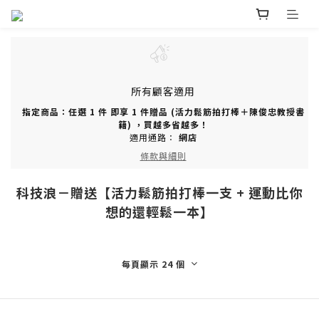
所有顧客適用
指定商品：任選 1 件 即享 1 件贈品 (活力鬆筋拍打棒＋陳俊忠教授書
籍) ，買越多省越多！
適用通路：
網店
條款與細則
科技浪－贈送【活力鬆筋拍打棒一支 + 運動比你
想的還輕鬆一本】
每頁顯示 24 個