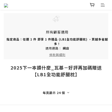
所有顧客適用
指定商品：任選 1 件 即享 1 件贈品 (LB1全功能舒腿枕) ，買越多省越
多！
適用通路：
網店
條款與細則
2025下一本讀什麼_瓦基－好評再加碼贈送
【LB1全功能舒腿枕】
每頁顯示 24 個